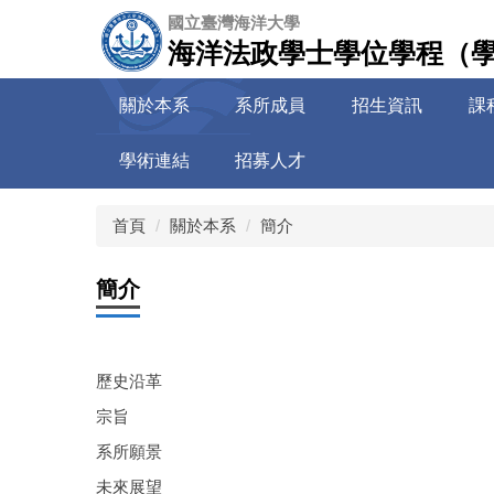
跳
國立臺灣海洋大學
到
海洋法政學士學位學程（
主
要
關於本系
系所成員
招生資訊
課
內
容
學術連結
招募人才
區
首頁
關於本系
簡介
簡介
歷史沿革
宗旨
系所願景
未來展望