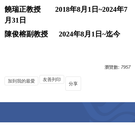
饒瑞正教授
2018
年
8
月
1
日~
2024年7
月31日
陳俊榕副教授
2024
年
8
月
1
日~
迄今
瀏覽數:
7957
友善列印
加到我的最愛
分享