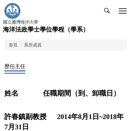
跳
到
主
國立臺灣海洋大學
要
海洋法政學士學位學程（學系）
內
容
區
首頁
系所成員
歷任主任
姓名
任職期間（到、卸職日）
許春鎮副教授
2014
年
8
月
1日~2018
年
7
月
31
日