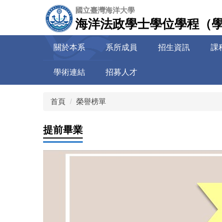
跳
國立臺灣海洋大學
到
海洋法政學士學位學程（
主
要
關於本系
系所成員
招生資訊
課
內
容
學術連結
招募人才
區
首頁
榮譽榜單
提前畢業