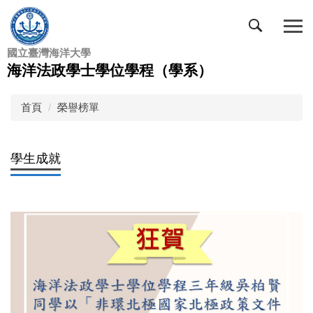
跳
到
主
國立臺灣海洋大學
要
海洋法政學士學位學程（學系）
內
容
區
首頁
榮譽榜單
學生成就