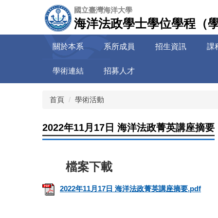
跳
國立臺灣海洋大學
到
海洋法政學士學位學程（
主
要
關於本系
系所成員
招生資訊
課
內
容
學術連結
招募人才
區
首頁
學術活動
2022年11月17日 海洋法政菁英講座摘要
2022年11月17日 海洋法政菁英講座摘要.pdf