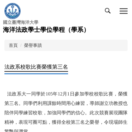
跳
到
主
國立臺灣海洋大學
要
海洋法政學士學位學程（學系）
內
容
區
首頁
榮譽事蹟
法政系校歌比賽榮獲第三名
法政系大一同學於
105
年
12
月
1
日參加學校校歌比賽，榮獲
第三名。同學們利用課餘時間用心練習，導師謝立功教授也
陪伴同學練習校歌，加強同學們的信心。此次競賽展現團隊
精神，表現可圈可點，獲得全校第三名之榮譽，令現場師生
驚艷與讚賞。