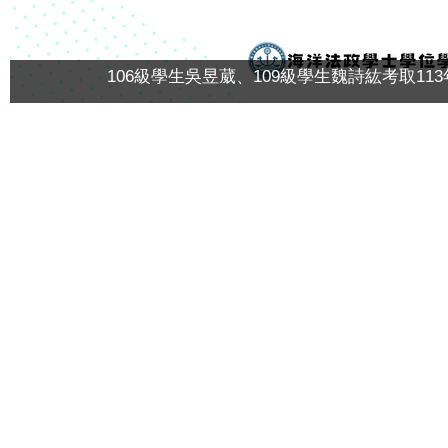
106級學生吳昱葳、109級學生魏詩紘考取1